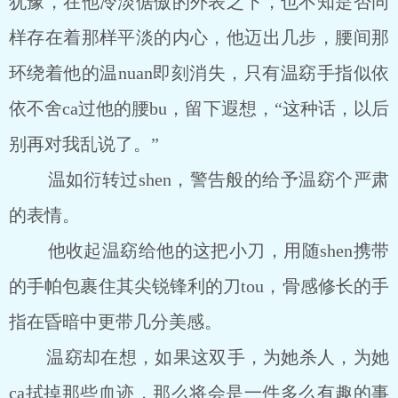
犹豫，在他冷淡倨傲的外表之下，也不知是否同
样存在着那样平淡的内心，他迈出几步，腰间那
环绕着他的温nuan即刻消失，只有温窈手指似依
依不舍ca过他的腰bu，留下遐想，“这种话，以后
别再对我乱说了。”
温如衍转过shen，警告般的给予温窈个严肃
的表情。
他收起温窈给他的这把小刀，用随shen携带
的手帕包裹住其尖锐锋利的刀tou，骨感修长的手
指在昏暗中更带几分美感。
温窈却在想，如果这双手，为她杀人，为她
ca拭掉那些血迹，那么将会是一件多么有趣的事