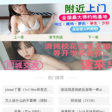
上一章
章节列表
下一章
热门推荐
yinsao丫鬟（1v1 bbw和变态腹黑男）
据说我是病娇反派唯一疼ai的妹妹（兄妹骨）
万人迷什么的不要啊（强制NPH）
哄丝绒（1V1H）
采薇（产ru NPH）
偏离航道（1v1h兄妹骨科bg）