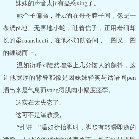
妹妹的声音太ju有蛊惑xing了。
她个子偏高，呼xi洒在哥哥脖子间，像是一
条调pi地、无害地小蛇，吐着信子，正用着细却
长的柔ruanshenti，在他不加防备间，一圈又一圈
的缠绕而上。
温如衍呼xi陡然增添上几分恼人的颤抖，这
让他宽厚的背脊都像是因妹妹轻笑与话语间pen
洒出来是气息而yang得肌肉小幅度痉挛。
这实在太失态了。
这可不是温教授。
“乱讲，”温如衍抬脚时，脚步有转瞬即逝的