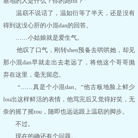
基地的人是什么？你的跑tui？”
温窈不说话了，温如衍等了半天，还是没有
得到这没心肝的小混dan的回答。
……小姑娘就是爱生气。
他叹了口气，刚转shen预备去哄哄她，却见
那小混dan早就走出去老远了，将他这个哥哥抛
弃在这里，毫无留恋。
“……真是个小混dan。”他古板地脸上鲜少
lou出这样鲜活的表情，他骂完后又觉得好笑，无
奈的摇了摇tou，随即也远远跟上温窈的脚步。
不过。
现在的确还有个问题。