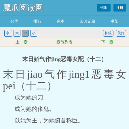
魔爪阅读网
登陆
注册
分类
排行
完本
阅读记录
书架
字:
大
中
小
护眼
关灯
上一章
章节列表
下一章
末日娇气作jing恶毒女配（十二）
末日jiao气作jing1恶毒女
pei（十二）
成为她的刀。
成为她的伥鬼。
以她为主，为她俯首称臣。