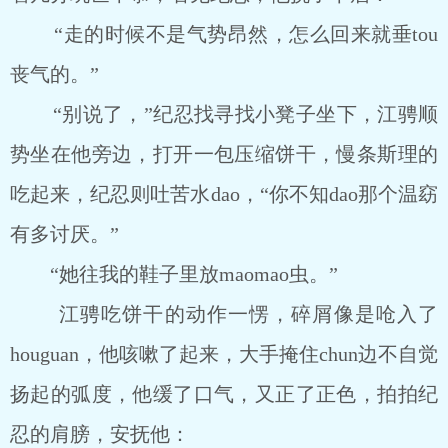
“走的时候不是气势昂然，怎么回来就垂tou
丧气的。”
“别说了，”纪忍找寻找小凳子坐下，江骋顺
势坐在他旁边，打开一包压缩饼干，慢条斯理的
吃起来，纪忍则吐苦水dao，“你不知dao那个温窈
有多讨厌。”
“她往我的鞋子里放maomao虫。”
江骋吃饼干的动作一愣，碎屑像是呛入了
houguan，他咳嗽了起来，大手掩住chun边不自觉
扬起的弧度，他缓了口气，又正了正色，拍拍纪
忍的肩膀，安抚他：