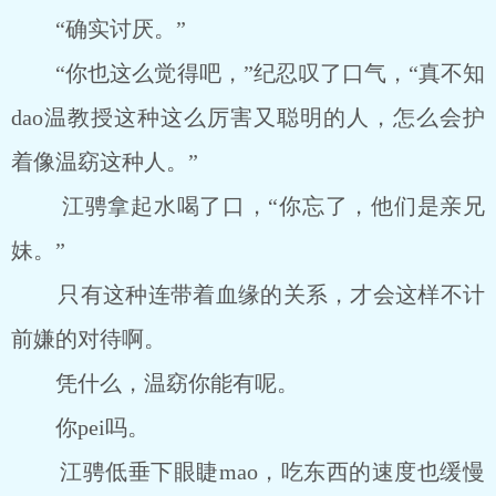
“确实讨厌。”
“你也这么觉得吧，”纪忍叹了口气，“真不知
dao温教授这种这么厉害又聪明的人，怎么会护
着像温窈这种人。”
江骋拿起水喝了口，“你忘了，他们是亲兄
妹。”
只有这种连带着血缘的关系，才会这样不计
前嫌的对待啊。
凭什么，温窈你能有呢。
你pei吗。
江骋低垂下眼睫mao，吃东西的速度也缓慢