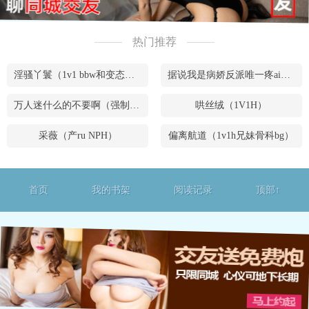
热门推荐
淫骚丫鬟（1v1 bbw和变态腹黑男）
据说我是病娇反派唯一疼ai的妹妹（兄妹骨）
万人迷什么的不要啊（强制NPH）
哄丝绒（1V1H）
采薇（产ru NPH）
偏离航道（1v1h兄妹骨科bg）
首页
我的书架
阅读记录
顶部↑