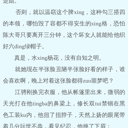
楚姐。
否则，就以温窈这个脾xing，这种勾三搭四
的本领，哪怕毁了容都不得安生的xing格，恐怕
陈大哥只要离开三分钟，这个坏女人就能给他织
好六ding绿帽子。
真是，水xing杨花，没有自知之明。
就她现在半张脸丑陋半张脸好看的样子，谁
会喜欢啊，晚上对着这张脸都得zuo噩梦吧？
江骋刚换完衣服，他从帐篷里出来，微弱的
天光打在他tingba的鼻梁上，修长双tui禁锢在黑
色工装ku内，他扭了扭脖子，天然上扬的眼尾带
着几分玩世不恭，看见纪忍，他挑了下眉：