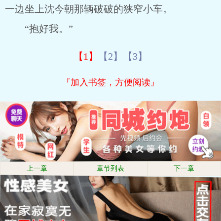
一边坐上沈今朝那辆破破的狭窄小车。
“抱好我。”
【1】
【2】
【3】
『加入书签，方便阅读』
上一章
章节列表
下一章