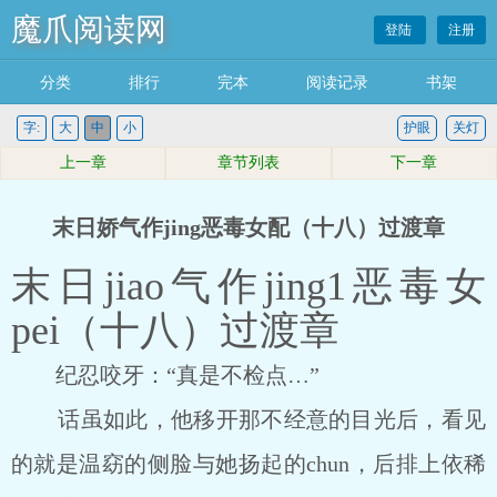
魔爪阅读网
登陆
注册
分类
排行
完本
阅读记录
书架
字:
大
中
小
护眼
关灯
上一章
章节列表
下一章
末日娇气作jing恶毒女配（十八）过渡章
末日jiao气作jing1恶毒女
pei（十八）过渡章
纪忍咬牙：“真是不检点…”
话虽如此，他移开那不经意的目光后，看见
的就是温窈的侧脸与她扬起的chun，后排上依稀