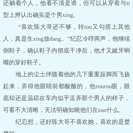
还躺着个人，他看不清是谁，但可以从穿着与ti
型上辨认出确实是个男xing。
“喜欢陈大哥还不够，转tou又勾搭上其他
人，真是生xing放dang。”纪忍冷哼两声，他继续
倒鞋子，确认鞋子内彻底干净后，他才又龇牙咧
嘴的穿好鞋子。
地上的尘土伴随着他的几下重重跺脚而飞扬
起来，弄得他眼睛前都酸酸的，他rourou眼，眼
底却还是温窈在车内似乎逗弄那个男人的样子，
可看不大清晰，无法明确知晓他们在zuo什么。
纪忍想，还好陈大哥不喜欢她，喜欢的是楚