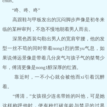
chun。
“咚、咚、咚”
高跟鞋与甲板发出的沉闷脚步声像是初冬来
临的某种审判，不急不慢地朝着男人而去。
深黑色西装勾勒出男人的宽肩窄腰，他的发
型一丝不苟的同时带着nong1烈的禁yu气息，如
果说傅远景像是带着几分戾气与孩子气的桀骜少
年，傅清更像是nong1醇深厚的红酒。
靠近时，一不小心就会被他而xi引着沉醉
着。
“傅清，”女孩很少连名带姓的叫他，可是她
这样称呼他时，便有种打破年龄与禁忌的过界