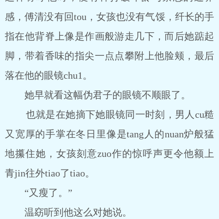
感，傅清没有回tou，女孩也没有气馁，纤长的手
指在他背脊上像是作画般游走几下，而后她踮起
脚，带着香味的指尖一点点攀附上他脸颊，最后
落在他的眼镜chu1。
她早就看这幅伪君子的眼镜不顺眼了。
也就是在她摘下她眼镜同一时刻，男人cu糙
又宽厚的手掌在冬日里像是tang人的nuan炉般猛
地攥住她，女孩刻意zuo作的惊呼声更令他额上
青jin往外tiao了tiao。
“又瘦了。”
温窈听到他这么对她说。