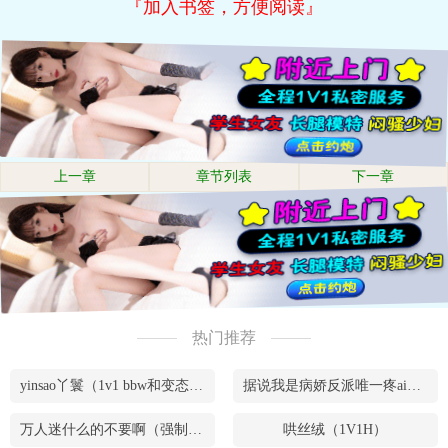
『加入书签，方便阅读』
上一章
章节列表
下一章
热门推荐
yinsao丫鬟（1v1 bbw和变态腹黑男）
据说我是病娇反派唯一疼ai的妹妹（兄妹骨）
万人迷什么的不要啊（强制NPH）
哄丝绒（1V1H）