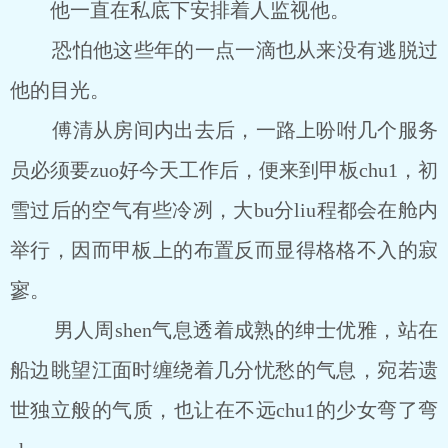
他一直在私底下安排着人监视他。
恐怕他这些年的一点一滴也从来没有逃脱过
他的目光。
傅清从房间内出去后，一路上吩咐几个服务
员必须要zuo好今天工作后，便来到甲板chu1，初
雪过后的空气有些冷冽，大bu分liu程都会在舱内
举行，因而甲板上的布置反而显得格格不入的寂
寥。
男人周shen气息透着成熟的绅士优雅，站在
船边眺望江面时缠绕着几分忧愁的气息，宛若遗
世独立般的气质，也让在不远chu1的少女弯了弯