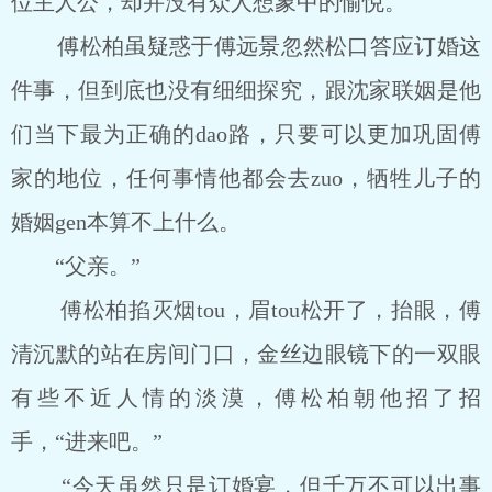
位主人公，却并没有众人想象中的愉悦。
傅松柏虽疑惑于傅远景忽然松口答应订婚这
件事，但到底也没有细细探究，跟沈家联姻是他
们当下最为正确的dao路，只要可以更加巩固傅
家的地位，任何事情他都会去zuo，牺牲儿子的
婚姻gen本算不上什么。
“父亲。”
傅松柏掐灭烟tou，眉tou松开了，抬眼，傅
清沉默的站在房间门口，金丝边眼镜下的一双眼
有些不近人情的淡漠，傅松柏朝他招了招
手，“进来吧。”
“今天虽然只是订婚宴，但千万不可以出事