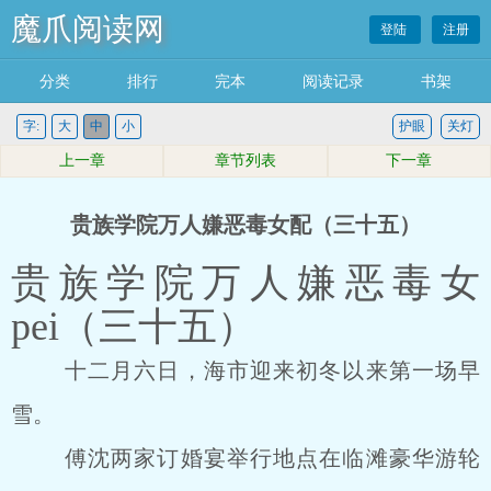
魔爪阅读网
登陆
注册
分类
排行
完本
阅读记录
书架
字:
大
中
小
护眼
关灯
上一章
章节列表
下一章
贵族学院万人嫌恶毒女配（三十五）
贵族学院万人嫌恶毒女
pei（三十五）
十二月六日，海市迎来初冬以来第一场早
雪。
傅沈两家订婚宴举行地点在临滩豪华游轮