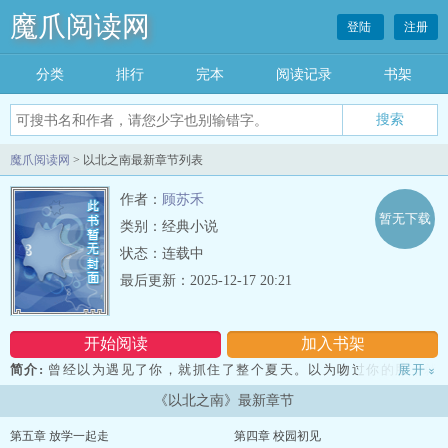
魔爪阅读网
登陆
注册
分类
排行
完本
阅读记录
书架
魔爪阅读网
> 以北之南最新章节列表
作者：
顾苏禾
暂无下载
类别：经典小说
状态：连载中
最后更新：2025-12-17 20:21
开始阅读
加入书架
简介:
曾经以为遇见了你，就抓住了整个夏天。以为吻过你的脸，就
展开
»
能跟你一起到永远。十七岁那年，秦以夏家里来了一个比她只大一岁
《以北之南》最新章节
的哥哥。妈妈说，最后一年高三，他住在他们家借读。他对她分寸有
礼。爸妈不在家，他承包了家务。他会给她讲题，会在她生病时照顾
第五章 放学一起走
第四章 校园初见