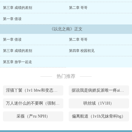
她。她却觉得少了点什么。他打篮球时，她混迹在人群中为他加油。
听到他摔伤时，托闺蜜送去云南白药。直到有一天，她听说他交了一
第三章 成绩的差别
第二章 哥哥
个高三的女朋友。秦以夏在一天放学时堵住了他，“你不能和她在一
起。”“为什么？”“因为我想和你谈恋ai。”于是高二那年夏天，两个人
第一章 借读
就开始了地下恋。他载她回家，他骑着车子绕着小城载她兜风。在山
《以北之南》正文
顶的长信亭一起许愿，期盼度过岁岁年年。后来他们一个在南，一个
在北。秦以夏*秦之然1v1? SC? 亲兄妹HE！?中间有些虐不知道什么
第一章 借读
第二章 哥哥
时候开 会很慢 先放个文案主打慢节奏 细水长流 希望这次可以写的细
腻一些 所以不日更 有灵感就更?微博/po/ai发电 同时更 微博只放清水
第三章 成绩的差别
第四章 校园初见
下次不开兄妹文了微博：@一枝顾苏禾主页直达：一枝顾苏禾ai发
电：@顾苏禾主页直达：顾苏禾的ai发电...
第五章 放学一起走
热门推荐
淫骚丫鬟（1v1 bbw和变态腹黑男）
据说我是病娇反派唯一疼ai的妹妹（兄妹骨）
万人迷什么的不要啊（强制NPH）
哄丝绒（1V1H）
采薇（产ru NPH）
偏离航道（1v1h兄妹骨科bg）