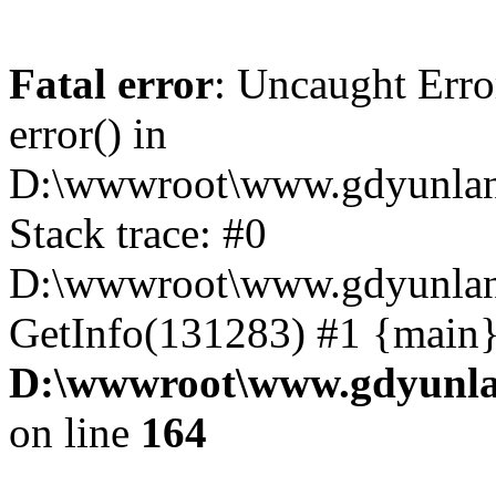
Fatal error
: Uncaught Erro
error() in
D:\wwwroot\www.gdyunlan
Stack trace: #0
D:\wwwroot\www.gdyunlan.
GetInfo(131283) #1 {main}
D:\wwwroot\www.gdyunla
on line
164